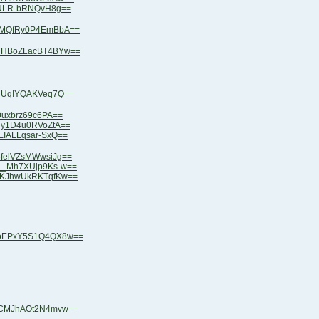
ZMULR-bRNQvH8g==
AjMQfRy0P4EmBbA==
dYHBoZLacBT4BYw==
sNUqIYQAKVeq7Q==
l0uxbrz69c6PA==
u7y1D4u0RVoZtA==
uEIALLqsar-SxQ==
5felVZsMWwsiJg==
v__Mh7XUjp9Ks-w==
gYKJhwUkRKTqfKw==
PeoEPxY5S1Q4QX8w==
7CCMJhAOt2N4mvw==