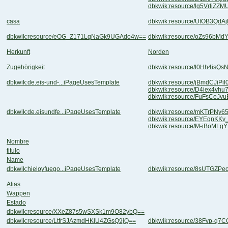
dbkwik:resource/lg5VrliZ
casa
dbkwik:resource/UtOB3Qd
dbkwik:resource/eOG_Z171LqNaGk9UGAdo4w==
dbkwik:resource/oZs96bM
Herkunft
Norden
Zugehörigkeit
dbkwik:resource/t0Hh4isQ
dbkwik:de.eis-und-...iPageUsesTemplate
dbkwik:resource/jBmdCJiPi
dbkwik:resource/D4iex4vh
dbkwik:resource/FuFsCeJv
dbkwik:de.eisundfe...iPageUsesTemplate
dbkwik:resource/mKTrPNy6
dbkwik:resource/EYEqnKK
dbkwik:resource/M-iBoML
Nombre
titulo
Name
dbkwik:hieloyfuego...iPageUsesTemplate
dbkwik:resource/8sUTGZ
Alias
Wappen
Estado
dbkwik:resource/XXeZ87s5wSXSk1m9O82ybQ==
dbkwik:resource/LtfrSJAzmdHKlU4ZGsQ9jQ==
dbkwik:resource/38Fvp-q