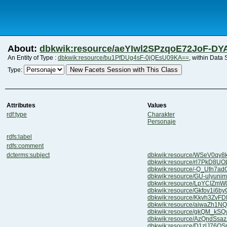
About:
dbkwik:resource/aeYIwl2SPzqoE72JoF-DY
An Entity of Type :
dbkwik:resource/bu1PfDUg4sF-0jQEsU09KA==
, within Data
New Facets Session with This Class
Type:
Attributes
Values
rdf:type
Charakter
Personaje
rdfs:label
rdfs:comment
dcterms:subject
dbkwik:resource/WSeV0qy
dbkwik:resource/rl7PkD8U
dbkwik:resource/-Q_Ufn7
dbkwik:resource/GU-ulyun
dbkwik:resource/LpYCIZmW
dbkwik:resource/Gkfov1i6
dbkwik:resource/Kkvh3ZvFD
dbkwik:resource/aiwaZh1
dbkwik:resource/gkQM_kS
dbkwik:resource/AzQndSs
dbkwik:resource/D1zlJ76Q