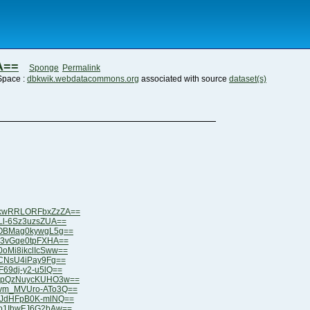
A==
Sponge
Permalink
 Space :
dbkwik.webdatacommons.org
associated with source
dataset(s)
8kwRRLORFbxZzZA==
OLl-6Sz3uzsZUA==
adOBMag0kywgL5g==
im3vGqe0tpFXHA==
0oMi8ikclIcSww==
byCNsU4iPay9Fg==
F69dj-y2-u5lQ==
NQpQzNuycKUHO3w==
Qvm_MVUro-ATo3Q==
azJdHFpB0K-mlNQ==
Sp1IhwFJ6G2bAw==