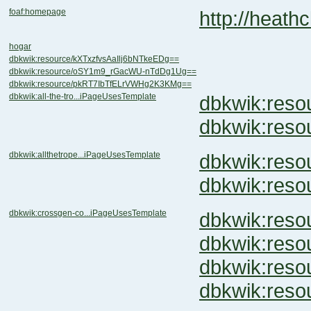
foaf:homepage
http://heath
hogar
dbkwik:resource/kXTxzfvsAaIlj6bNTkeEDg==
dbkwik:resource/oSY1m9_rGacWU-nTdDg1Ug==
dbkwik:resource/pkRT7IbTfELrVWHg2K3KMg==
dbkwik:all-the-tro...iPageUsesTemplate
dbkwik:res
dbkwik:res
dbkwik:allthetrope...iPageUsesTemplate
dbkwik:res
dbkwik:res
dbkwik:crossgen-co...iPageUsesTemplate
dbkwik:re
dbkwik:res
dbkwik:res
dbkwik:res