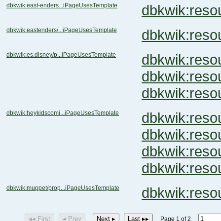
dbkwik:east-enders...iPageUsesTemplate
dbkwik:res
dbkwik:eastenders/...iPageUsesTemplate
dbkwik:res
dbkwik:es.disney/p...iPageUsesTemplate
dbkwik:res
dbkwik:res
dbkwik:res
dbkwik:heykidscomi...iPageUsesTemplate
dbkwik:res
dbkwik:res
dbkwik:res
dbkwik:res
dbkwik:muppet/prop...iPageUsesTemplate
dbkwik:res
◂◂ First
◂ Prev
Next ▸
Last ▸▸
Page 1 of 2