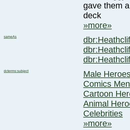
deck
»more»
sameAs
dbr:Heathcl
dbr:Heathcli
dbr:Heathcli
dcterms:subject
Male Heroe
Comics Men
Cartoon He
Animal Hero
Celebrities
»more»