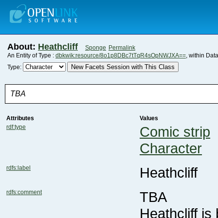
About:
Heathcliff
Sponge
Permalink
An Entity of Type :
dbkwik:resource/8o1p8DBc7tTqR4sOpNWJXA==
, within Dat
New Facets Session with This Class
Type:
TBA
Attributes
Values
rdf:type
Comic strip
Character
rdfs:label
Heathcliff
rdfs:comment
TBA
Heathcliff i